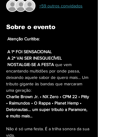
+59 outros convidados
Sobre o evento
 Atenção Curitiba:
 A 1ª FOI SENSACIONAL
 A 2ª VAI SER INESQUECÍVEL
 NOSTALGIE-SE A FESTA 
que vem 
encantando multidões por onde passa, 
deixando aquele sabor de quero mais... Um 
tributo gigante às bandas que marcaram 
uma geração:
Charlie Brown Jr. • NX Zero • CPM 22 • Pitty 
• Raimundos • O Rappa • Planet Hemp • 
Detonautas… um super tributo a Paramore, 
e muito mais..
.
Não é só uma festa. É a trilha sonora da sua 
vida.