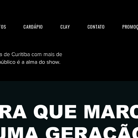
TOS
CARDÁPIO
CLAY
CONTATO
PROMOÇ
bar com música ao vivo curitiba,onde sair à noite em curitiba? Quais as melhores baladas em Curitiba? Quais os bares mais animados de curitiba? Qual o melhor bar de
rock ao vivo curitiba? curitiba bar com show, Onde sair em curitiba? Lugares para comemorar aniversário em Curitiba? programação noturna curitiba,os melhores lugares
para curtir à noite curitiba. bar para ouvir rock curitiba, baladas em curitiba, Onde encontro Karaoke em curitiba?, bar diferente curitiba, onde tem banda ao vivo curitiba. dicas
para casais curitiba, bar para jantar com música curitiba, bar com drinks e música curitiba, musica anos 80 Curitiba, agenda de shows curitiba hoje, bar estilo americano
curitiba, bar com pista de dança curitiba, restaurante com música ao vivo curitiba, bar aberto curitiba, bandas de rock ao vivo curitiba, bar temático curitiba, bar com
a de Curitiba com mais de
hambúrguer curitiba, bar de rock curitiba, o que fazer à noite curitiba Clay Highway Bar, Claymore, Clay Bar em Curitiba. O bar rock em Curitiba onde o som é alto, a cerveja
é gelada e a noite não tem freio. Shows em Curitiba com bandas ao vivo, rock clássico, hard rock e tributos insanos. Procurando o que fazer em Curitiba? Vida noturna
Curitiba começa aqui. Eventos em Curitiba, bar underground, música ao vivo Curitiba, rolê rock Curitiba. Aqui é bar de verdade.
público é a alma do show.
ayhighwaybar
ERA QUE MAR
UMA GERAÇÃ