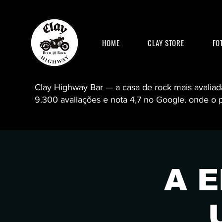
HOME
CLAY STORE
FO
Clay Highway Bar — a casa de rock mais avaliad
9.300 avaliações e nota 4,7 no Google. onde o 
Clay highway bar clay claymore cl
A 